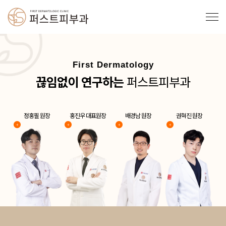
First Dermatology
끊임없이 연구하는
퍼스트피부과
정홍필 원장
홍진우 대표원장
배경남 원장
권혁진 원장