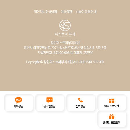
개인정보취급방침
이용약관
비급여 항목안내
창원퍼스트피부과의원
창원시 의창구평산로 207번길 4 메트로병원 옆 킹덤시티 5층, 6층
사업자번호 : 671-02-00941 대표자 : 홍진우
Copyright © 창원퍼스트피부과의원 ALL RIGHTS RESERVED
여름 프로모션
카톡상담
온라인상담
전화상담
온고잉 프로모션