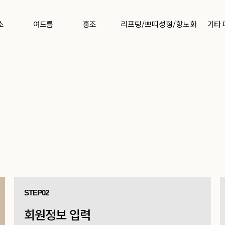
소
여드름
홍조
리프팅/쁘띠성형/항노화
기타
STEP02
회원정보 입력