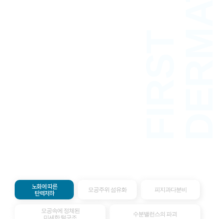
FIRST
01.
02.
03.
04.
05.
노화에 따른
모공주위 섬유화
피지과다분비
탄력저하
모공속에 정체된
수분밸런스의 파괴
미세한 털구조