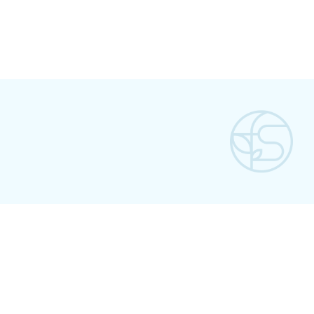
06.
시크릿프락셀, 에어프락셀(에어다이섹터),
피코프락셀(피코웨이Resolve),
탄력회복
엑셀브이제네시스, 젠틀맥스프로, 카프리레이저,
Auto-MTS