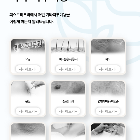
퍼스트피부과에서 어떤 기타피부미용을
어떻게 하는지 알려드립니다.
모공
여드름흉터/흉터
제모
자세히보기 +
자세히보기 +
자세히보기 +
문신
점/검버섯
편병사마귀/비립종
자세히보기 +
자세히보기 +
자세히보기 +