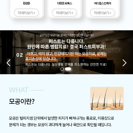
한관종
다한증 보톡스
메디컬스킨케어
자세히보기 +
자세히보기 +
자세히보기 +
쉽지 않은 모공치료, 문제는 다양한 원인에 있습니다.
퍼스트는 다릅니다.
원인에 따른 병합치료! 결국 퍼스트피부과!
아프고, 딱지 앉고, 민감해지기만 하는 모공치료, 문제는
02
표피손상에 있습니다.
퍼스트는 다릅니다. 일상생활 장애를 최소화하는 안전한 치료!
WHAT
모공이란?
모공은 털피지샘 단위에서 발생한 피지가 빠져나가는 통로로,
미용상으로
문제가 되는 경우는 모공이 과다하게 늘어나 육안으로
확인될 때입니다.