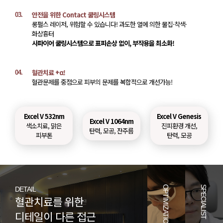
안전을 위한 Contact 쿨링시스템
03.
롱펄스 레이저, 위험할 수 있습니다! 과도한 열에 의한 물집·착색·
화상흉터
사파이어 쿨링시스템으로 표피손상 없이, 부작용을 최소화!
혈관치료 +α!
04.
혈관문제를 중점으로 피부의 문제를 복합적으로 개선가능!
Excel V 532nm
Excel V Genesis
Excel V 1064nm
색소치료, 맑은
진피환경 개선,
탄력, 모공, 잔주름
피부톤
탄력, 모공
OPTIMIZATION
SPECIALIST
DETAIL
혈관치료를 위한
디테일이 다른 접근