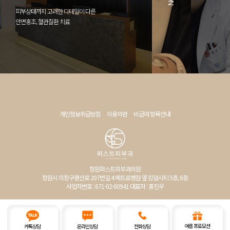
피부상태까지 고려한 디테일이 다른
안면홍조, 혈관질환 치료
개인정보취급방침
이용약관
비급여 항목안내
창원퍼스트피부과의원
창원시 의창구평산로 207번길 4 메트로병원 옆 킹덤시티 5층, 6층
사업자번호 : 671-02-00941 대표자 : 홍진우
Copyright © 창원퍼스트피부과의원 ALL RIGHTS RESERVED
여름 프로모션
카톡상담
온라인상담
전화상담