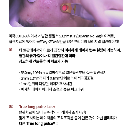
미국CUTERA사에서 개발한 롱펄스 532nm KTP/1064nm Nd-Yag레이저로,
혈관치료에 있어 미국FDA, KFDA승인을 받은 프리미엄 오리지널 혈관레이저!
타 혈관레이저와 다르게 굉장히
미세하게 레이저 변수 설정이 가능
하여,
01.
혈관의 굵기·깊이나 각 혈관질환에 따라
정교하게 컨트롤 하며 치료가 가능
- 532nm, 1064nm 듀얼파장으로 얕은혈관부터 깊은 혈관까지
- 2mm-12mm까지의 0.1mm단위로 레이저구경조절
- 1ms 단위의 다양한 레이저조사시간
- 미세한 레이저 에너지 조절과 높은 피크파워
True long pulse laser
02.
혈관치료에 있어 필수적인 긴 레이저 조사시간!
짧게 조사되는 레이저빔의 조각조각을 붙여 만든 것이 아닌
퀄리티가
다른 True long pulse빔!