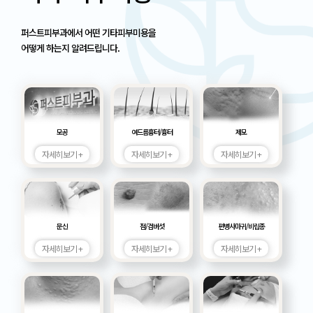
퍼스트피부과에서 어떤 기타피부미용을
어떻게 하는지 알려드립니다.
모공
여드름흉터/흉터
제모
자세히보기 +
자세히보기 +
자세히보기 +
문신
점/검버섯
편병사마귀/비립종
자세히보기 +
자세히보기 +
자세히보기 +