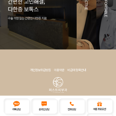
EFFECTIVE
COMFORTABLE
간편한 고민해결,
다한증 보톡스
수술 걱정 없는 간편한 다한증 치료
개인정보취급방침
이용약관
비급여 항목안내
창원퍼스트피부과의원
창원시 의창구평산로 207번길 4 메트로병원 옆 킹덤시티 5층, 6층
사업자번호 : 671-02-00941 대표자 : 홍진우
여름 프로모션
카톡상담
온라인상담
전화상담
Copyright © 창원퍼스트피부과의원 ALL RIGHTS RESERVED