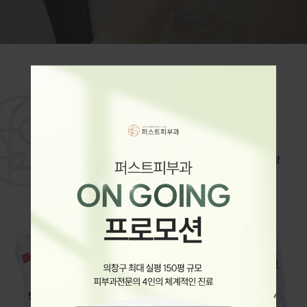
IRST
홍진우 대표원장
권혁진 원장
OGY
정홍필 원장
배경남 원장