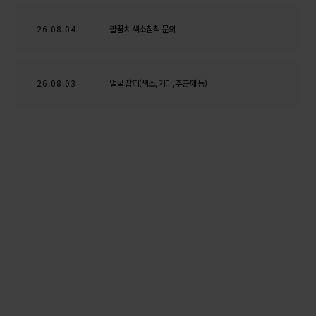
26.08.04
팔꿈치 색소침착 문의
26.08.03
얼굴 잡티(색소, 기미, 주근깨 등)