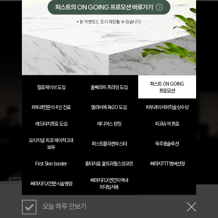
퍼스트 ON GOING
힐로웨이브 도입
울쎄라피 프라임 도입
프로모션
피부과전문의 4인 진료
엘라비에 Re2O 도입
피부과의사회학술상수상
레드터치프로 도입
레디어스 런칭
피코슈어 프로
오리지널 피코 레이저 2대
퍼스트콜라겐부스터
목주름솔루션
보유
First Skin booster
흉터치료 울트라펄스앙코르
써마지TTT멤버선정
써마지FLX연간지역내
써마지FLX전문시술병원
최다팁사용
오늘 하루 안보기