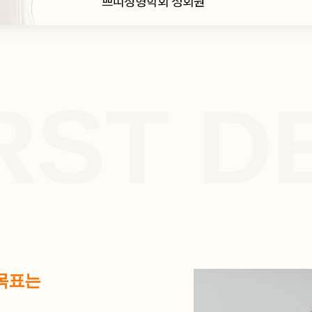
쁘띠성형학회 정회원
IRST 
 목표는