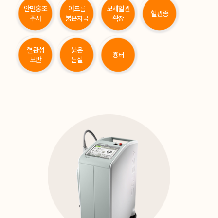
안면홍조
여드름
모세혈관
혈관종
주사
붉은자국
확장
혈관성
붉은
흉터
모반
튼살