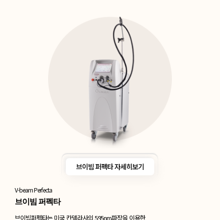
브이빔 퍼펙타 자세히보기
V-beam Perfecta
브이빔 퍼펙타
브이빔퍼펙타는 미국 칸델라사의 595nm파장을 이용한