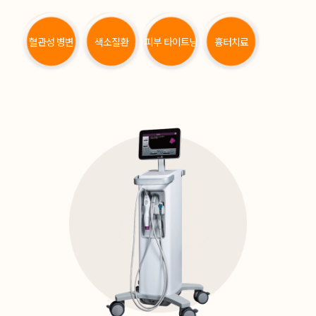
혈관성 병변
색소질환
피부 타이트닝
흉터치료