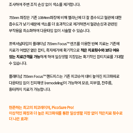
조사하여
주변 조직 손상 없이 색소를 제거합니다.
755nm 파장은 기존 1064nm파장에 비해 멜라닌에 더 잘 흡수되고
혈관에 대한
흡수도가 낮기 때문에 색소를 더 효과적으로 제거하면서
혈관손상과 관련된
부작용을 최소화하여 다운타임 없이 시술할 수 있습니다.
프렉셔널타입의 플래티넘 755nm Focus™ 렌즈를 이용한 반복 치료는
기존에
치료가 어렵던 옅은 잡티, 흑자제거에 획기적으로
적은 치료횟수와 보다 여유
있는 치료간격을 가능
하게 하여
일상생활 지장없는 획기적인 잡티치료를 기대할
수 있습니다.
플래티넘 755nm Focus™ 핸드피스는 기존 피코슈어 대비 높아진 피크파워로
다운타임 없이 진피재생 (remodeling)이 가능하여 모공, 피부결, 잔주름,
흉터까지 치료가 가능합니다.
현존하는 최고의 피코레이저, PicoSure Pro!
이상적인 파장과 더 높은 피크파워를 통한
일상생활 지장 없이 적은치료 횟수로
더 나은 효과!