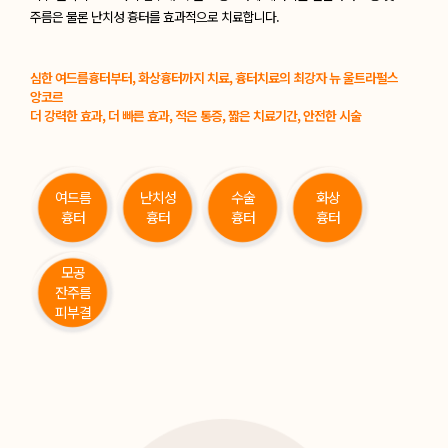
주름은 물론
난치성 흉터를 효과적으로 치료합니다.
심한 여드름흉터부터, 화상흉터까지 치료, 흉터치료의 최강자 뉴 울트라펄스
앙코르
더 강력한 효과, 더 빠른 효과, 적은 통증, 짧은 치료기간, 안전한 시술
여드름
난치성
수술
화상
흉터
흉터
흉터
흉터
모공
잔주름
피부결