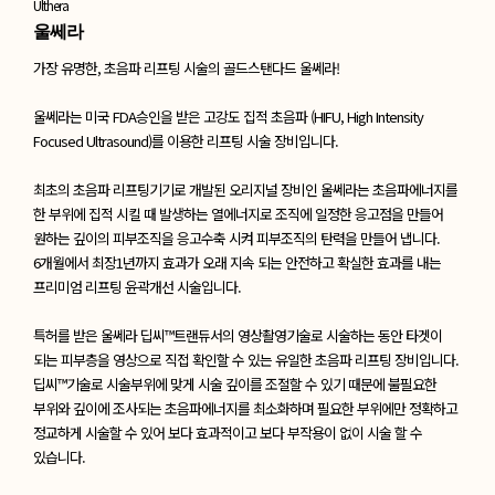
Ulthera
울쎄라
가장 유명한, 초음파 리프팅 시술의 골드스탠다드 울쎄라!
울쎄라는 미국 FDA승인을 받은
고강도 집적 초음파 (HIFU, High Intensity
Focused Ultrasound)를 이용한 리프팅 시술 장비입니다.
최초의 초음파 리프팅기기로 개발된 오리지널 장비인 울쎄라는 초음파에너지를
한 부위에 집적 시킬 때 발생하는 열에너지로 조직에 일정한 응고점을 만들어
원하는 깊이의 피부조직을 응고수축 시켜 피부조직의 탄력을 만들어 냅니다.
6개월에서 최장1년까지 효과가 오래 지속 되는 안전하고 확실한 효과를 내는
프리미엄 리프팅 윤곽개선 시술입니다.
특허를 받은 울쎄라 딥씨™트랜듀서의 영상촬영기술로 시술하는 동안 타겟이
되는 피부층을 영상으로 직접 확인할 수 있는 유일한 초음파 리프팅 장비입니다.
딥씨™기술로 시술부위에 맞게 시술 깊이를 조절할 수 있기 때문에 불필요한
부위와 깊이에 조사되는 초음파에너지를 최소화하며 필요한 부위에만 정확하고
정교하게 시술할 수 있어 보다 효과적이고 보다 부작용이 없이 시술 할 수
있습니다.