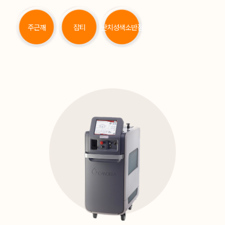
주근깨
잡티
난치성색소반점