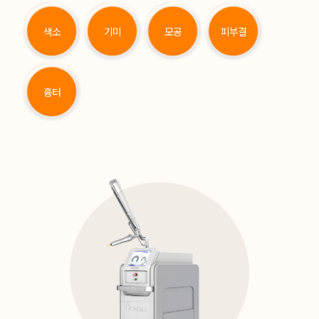
색소
기미
모공
피부결
흉터